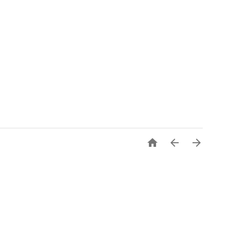


