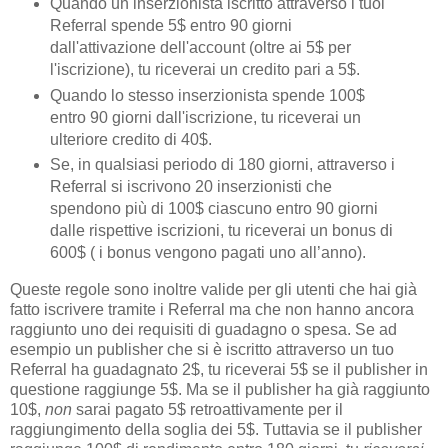
Quando un inserzionista
iscritto attraverso i tuoi
Referral spende 5$ entro 90 giorni
dall'attivazione dell'account (oltre ai 5$ per
l'iscrizione), tu riceverai un credito pari a 5$.
Quando lo stesso inserzionista spende 100$
entro 90 giorni dall'iscrizione, tu riceverai un
ulteriore credito di 40$.
Se, in qualsiasi periodo di 180 giorni, attraverso i
Referral si iscrivono 20 inserzionisti che
spendono più di 100$ ciascuno entro 90 giorni
dalle rispettive iscrizioni, tu riceverai un bonus di
600$ ( i bonus vengono pagati uno all’anno).
Queste regole sono inoltre valide per gli utenti che hai già
fatto iscrivere tramite i Referral ma che non hanno ancora
raggiunto uno dei requisiti di guadagno o spesa. Se ad
esempio un publisher che si è iscritto attraverso un tuo
Referral ha guadagnato 2$, tu riceverai 5$ se il publisher in
questione raggiunge 5$. Ma se il publisher ha già raggiunto
10$,
non
sarai pagato 5$ retroattivamente per il
raggiungimento della soglia dei 5$. Tuttavia se il publisher