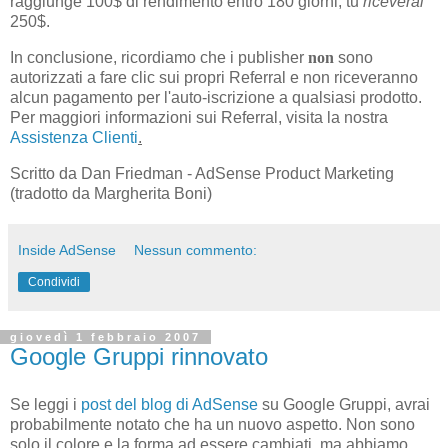
raggiunge 100$ di rendimento entro 180 giorni, tu
riceverai
250$.
In conclusione, ricordiamo che i publisher
non
sono
autorizzati a fare clic sui propri Referral e non riceveranno
alcun pagamento per l'auto-iscrizione a qualsiasi prodotto.
Per maggiori informazioni sui Referral, visita la nostra
Assistenza Clienti
.
Scritto da Dan Friedman - AdSense Product Marketing
(tradotto da Margherita Boni)
Inside AdSense
Nessun commento:
Condividi
giovedì 1 febbraio 2007
Google Gruppi rinnovato
Se leggi i
post del blog di AdSense
su Google Gruppi, avrai
probabilmente notato che ha un nuovo aspetto. Non sono
solo il colore e la forma ad essere cambiati, ma abbiamo