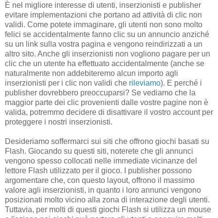
È nel migliore interesse di utenti, inserzionisti e publisher
evitare implementazioni che portano ad attività di clic non
validi. Come potete immaginare, gli utenti non sono molto
felici se accidentalmente fanno clic su un annuncio anziché
su un link sulla vostra pagina e vengono reindirizzati a un
altro sito. Anche gli inserzionisti non vogliono pagare per un
clic che un utente ha effettuato accidentalmente (anche se
naturalmente non addebiteremo alcun importo agli
inserzionisti per i clic non validi che
rileviamo
). E perché i
publisher dovrebbero preoccuparsi? Se vediamo che la
maggior parte dei clic provenienti dalle vostre pagine non è
valida, potremmo decidere di disattivare il vostro account per
proteggere i nostri inserzionisti.
Desideriamo soffermarci sui siti che offrono giochi basati su
Flash. Giocando su questi siti, noterete che gli annunci
vengono spesso collocati nelle immediate vicinanze del
lettore Flash utilizzato per il gioco. I publisher possono
argomentare che, con questo layout, offrono il massimo
valore agli inserzionisti, in quanto i loro annunci vengono
posizionati molto vicino alla zona di interazione degli utenti.
Tuttavia, per molti di questi giochi Flash si utilizza un mouse