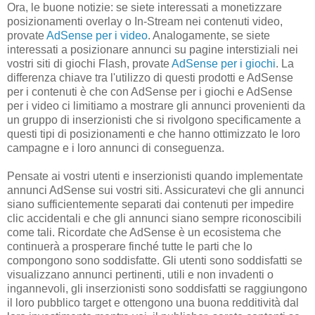
Ora, le buone notizie: se siete interessati a monetizzare
posizionamenti overlay o In-Stream nei contenuti video,
provate
AdSense per i video
. Analogamente, se siete
interessati a posizionare annunci su pagine interstiziali nei
vostri siti di giochi Flash, provate
AdSense per i giochi
. La
differenza chiave tra l'utilizzo di questi prodotti e AdSense
per i contenuti è che con AdSense per i giochi e AdSense
per i video ci limitiamo a mostrare gli annunci provenienti da
un gruppo di inserzionisti che si rivolgono specificamente a
questi tipi di posizionamenti e che hanno ottimizzato le loro
campagne e i loro annunci di conseguenza.
Pensate ai vostri utenti e inserzionisti quando implementate
annunci AdSense sui vostri siti. Assicuratevi che gli annunci
siano sufficientemente separati dai contenuti per impedire
clic accidentali e che gli annunci siano sempre riconoscibili
come tali. Ricordate che AdSense è un ecosistema che
continuerà a prosperare finché tutte le parti che lo
compongono sono soddisfatte. Gli utenti sono soddisfatti se
visualizzano annunci pertinenti, utili e non invadenti o
ingannevoli, gli inserzionisti sono soddisfatti se raggiungono
il loro pubblico target e ottengono una buona redditività dal