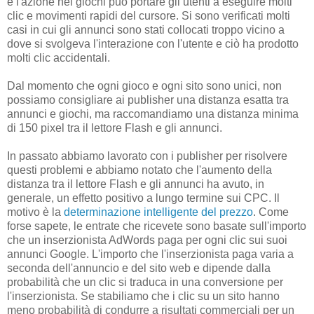
e l'azione nei giochi può portare gli utenti a eseguire molti
clic e movimenti rapidi del cursore. Si sono verificati molti
casi in cui gli annunci sono stati collocati troppo vicino a
dove si svolgeva l'interazione con l'utente e ciò ha prodotto
molti clic accidentali.
Dal momento che ogni gioco e ogni sito sono unici, non
possiamo consigliare ai publisher una distanza esatta tra
annunci e giochi, ma raccomandiamo una distanza minima
di 150 pixel tra il lettore Flash e gli annunci.
In passato abbiamo lavorato con i publisher per risolvere
questi problemi e abbiamo notato che l'aumento della
distanza tra il lettore Flash e gli annunci ha avuto, in
generale, un effetto positivo a lungo termine sui CPC. Il
motivo è la
determinazione intelligente del prezzo
. Come
forse sapete, le entrate che ricevete sono basate sull'importo
che un inserzionista AdWords paga per ogni clic sui suoi
annunci Google. L'importo che l'inserzionista paga varia a
seconda dell'annuncio e del sito web e dipende dalla
probabilità che un clic si traduca in una conversione per
l'inserzionista. Se stabiliamo che i clic su un sito hanno
meno probabilità di condurre a risultati commerciali per un