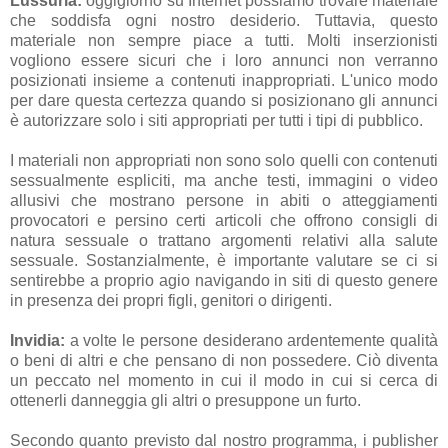
Lussuria:
oggigiorno su Internet possiamo trovare materiale
che soddisfa ogni nostro desiderio. Tuttavia, questo
materiale non sempre piace a tutti. Molti inserzionisti
vogliono essere sicuri che i loro annunci non verranno
posizionati insieme a contenuti inappropriati. L'unico modo
per dare questa certezza quando si posizionano gli annunci
è autorizzare solo i siti appropriati per tutti i tipi di pubblico.
I materiali non appropriati non sono solo quelli con contenuti
sessualmente espliciti, ma anche testi, immagini o video
allusivi che mostrano persone in abiti o atteggiamenti
provocatori e persino certi articoli che offrono consigli di
natura sessuale o trattano argomenti relativi alla salute
sessuale. Sostanzialmente, è importante valutare se ci si
sentirebbe a proprio agio navigando in siti di questo genere
in presenza dei propri figli, genitori o dirigenti.
Invidia:
a volte le persone desiderano ardentemente qualità
o beni di altri e che pensano di non possedere. Ciò diventa
un peccato nel momento in cui il modo in cui si cerca di
ottenerli danneggia gli altri o presuppone un furto.
Secondo quanto previsto dal nostro programma, i publisher