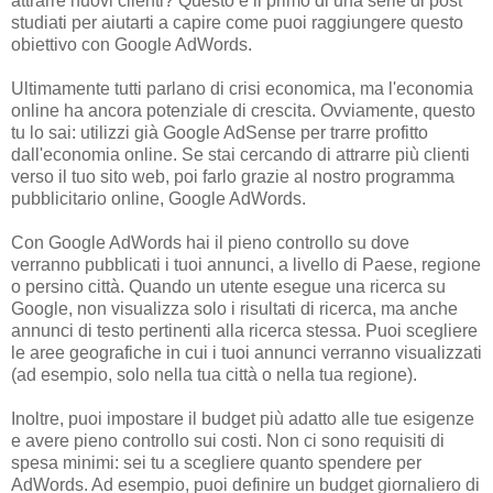
attrarre nuovi clienti? Questo è il primo di una serie di post
studiati per aiutarti a capire come puoi raggiungere questo
obiettivo con Google AdWords.
Ultimamente tutti parlano di crisi economica, ma l'economia
online ha ancora potenziale di crescita. Ovviamente, questo
tu lo sai: utilizzi già Google AdSense per trarre profitto
dall'economia online. Se stai cercando di attrarre più clienti
verso il tuo sito web, poi farlo grazie al nostro programma
pubblicitario online, Google AdWords.
Con Google AdWords hai il pieno controllo su dove
verranno pubblicati i tuoi annunci, a livello di Paese, regione
o persino città. Quando un utente esegue una ricerca su
Google, non visualizza solo i risultati di ricerca, ma anche
annunci di testo pertinenti alla ricerca stessa. Puoi scegliere
le aree geografiche in cui i tuoi annunci verranno visualizzati
(ad esempio, solo nella tua città o nella tua regione).
Inoltre, puoi impostare il budget più adatto alle tue esigenze
e avere pieno controllo sui costi. Non ci sono requisiti di
spesa minimi: sei tu a scegliere quanto spendere per
AdWords. Ad esempio, puoi definire un budget giornaliero di