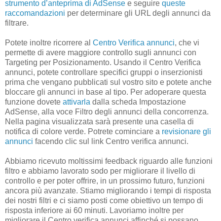
strumento d’anteprima di AdSense
e seguire
queste
raccomandazioni
per determinare gli URL degli annunci da
filtrare.
Potete inoltre ricorrere al
Centro Verifica annunci
, che vi
permette di avere maggiore controllo sugli annunci con
Targeting per Posizionamento. Usando il Centro Verifica
annunci, potete controllare specifici gruppi o inserzionisti
prima che vengano pubblicati sul vostro sito e potete anche
bloccare gli annunci in base al tipo. Per adoperare questa
funzione dovete
attivarla
dalla scheda Impostazione
AdSense, alla voce Filtro degli annunci della concorrenza.
Nella pagina visualizzata sarà presente una casella di
notifica di colore verde. Potrete cominciare a
revisionare gli
annunci
facendo clic sul link Centro verifica annunci.
Abbiamo ricevuto moltissimi feedback riguardo alle funzioni
filtro e abbiamo lavorato sodo per migliorare il livello di
controllo e per poter offrire, in un prossimo futuro, funzioni
ancora più avanzate. Stiamo migliorando i tempi di risposta
dei nostri filtri e ci siamo posti come obiettivo un tempo di
risposta inferiore ai 60 minuti. Lavoriamo inoltre per
migliorare il Centro verifica annunci affinché si possano