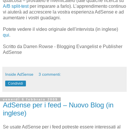
qualcosa – provatelo e riverificatelo (fate qualche ricerca su
A/B split-test
per imparare a farlo). L’apprendimento continuo
vi aiuterà ad accrescere la vostra esperienza AdSense e ad
aumentare i vostri guadagni.
Potete vedere il video originale dell'intervista (in inglese)
qui
.
Scritto da Darren Rowse - Blogging Evangelist e Publisher
AdSense
Inside AdSense
3 commenti:
Condividi
venerdì 6 febbraio 2009
AdSense per i feed – Nuovo Blog (in
inglese)
Se usate AdSense per i feed potreste essere interessati al