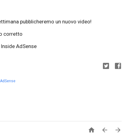
settimana pubblicheremo un nuovo video!
o corretto
m Inside AdSense
a AdSense


