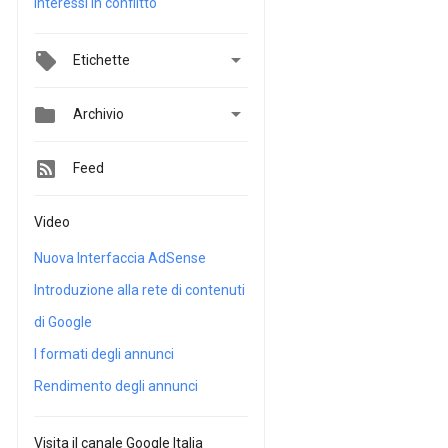
interessi in conflitto

Etichette


Archivio
Feed
Video
Nuova Interfaccia AdSense
Introduzione alla rete di contenuti
di Google
I formati degli annunci
Rendimento degli annunci
Visita il canale Google Italia