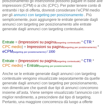
posizionamento gli inserzionisti possono pagare in base alle
impressioni (CPM) o ai clic (CPC). Per poter tenere conto di
entrambi i tipi di offerta, dovresti considerare l'eCPM medio
per gli
annunci con targeting per posizionamento
. Più
semplicemente, puoi aggiungere le entrate generate dagli
annunci con targeting per posizionamento alle entrate
generate dagli annunci con targeting contestuale.
Entrate
=
(Impressioni su pagina
*
CTR
*
(targeting contestuale)
CPC medio
) +
Impressioni su pagina
*
(targeting per posizionamento)
eCPM
/ 1000
(targeting per posizionamento)
Entrate
=
(Impressioni su pagina
*
CTR
*
(targeting contestuale)
CPC medio
) +
Entrate
(targeting per posizionamento)
Anche se le entrate generate dagli annunci con targeting
contestuale vengono visualizzate separatamente da quelle
generate dagli annunci con targeting per posizionamento,
non dimenticare che questi due tipi di annunci concorrono
insieme all'asta. Viene sempre visualizzato l'annuncio con il
miglior rendimento, a prescindere dal tipo di targeting.
Pertanto, una maggiore concorrenza dà luogo a offerte